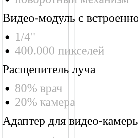
Видео-модуль с встроенн
1/4"
400.000 пикселей
Расщепитель луча
80% врач
20% камера
Адаптер для видео-камер