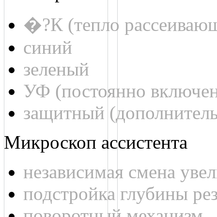
�?К (тепло рассеиваю
синий
зеленый
УФ (постоянно включе
защитный (дополнитель
Микроскоп ассистента
независимая смена уве
подстройка глубины ре
поворотный механизм