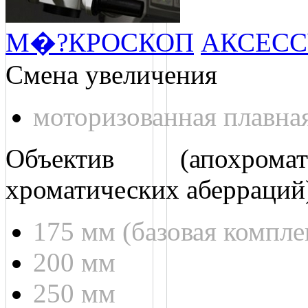
М�?КРОСКОП
АКСЕСС
Смена увеличения
моторизованная плавная
Объектив (апохром
хроматических аберраций
175 мм (базовая компле
200 мм
250 мм