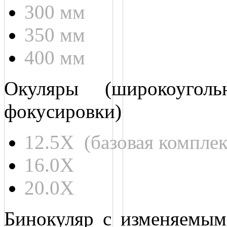
300 мм
350 мм
400 мм
Окуляры (широкоугол
фокусировки)
12.5X (базовая комплек
16.0Х
20.0Х
Бинокуляр с изменяемым