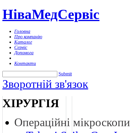
НіваМедСервіс
Головна
Про компанію
Каталог
Cервіс
Допомога
Контакти
Submit
Зворотній зв'язок
ХІРУРГІЯ
Операційні мікроскопи