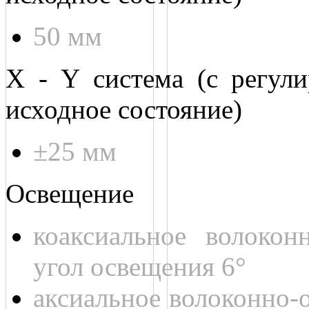
50 мм
X - Y система (с регули
исходное состояние)
±25 мм
Освещение
коаксиальное волоконн
угол освещения 6°
аксиальное волоконно-о